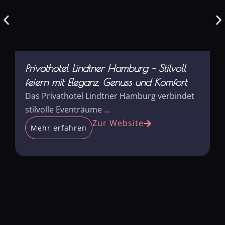
Privathotel Lindtner Hamburg – Stilvoll
K
feiern mit Eleganz, Genuss und Komfort
m
Das Privathotel Lindtner Hamburg verbindet
D
stilvolle Eventräume …
S
Zur Website
Mehr erfahren