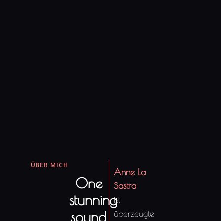
ÜBER MICH
Anne La
One
Sastra
stunning
ist
sound
überzeugte