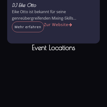
D
DJ Eike Otto
Eike Otto ist bekannt für seine
M
genreübergreifenden Mixing-Skills…
E
Zur Website
Mehr erfahren
Event Locations