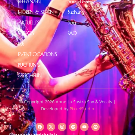
REFERENZEN
Saxophonistin
HÖREN & SEHEN
Buchung
AKTUELLES
Blog
VIDEOS
FAQ
DJs
EVENTLOCATIONS
BUCHUNG
SPRECHERIN
© Copyright 2026 Anne La Sastra Sax & Vocals |
Developed by
PixxelStudio