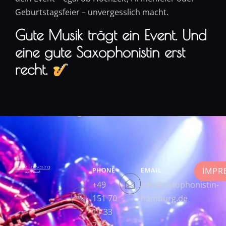
Geburtstagsfeier – unvergesslich macht.
Gute Musik trägt ein Event. Und
eine gute Saxophonistin erst
recht.
IMPR
PHONE
EMAIL
+49
info@saxophonistin-
151 70
hamburg.de
11 33
73