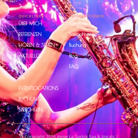
QUICKLINKS
INFORMATIONEN
ÜBER MICH
Sängerin
REFERENZEN
Saxophonistin
HÖREN & SEHEN
Buchung
AKTUELLES
Blog
VIDEOS
FAQ
DJs
EVENTLOCATIONS
BUCHUNG
SPRECHERIN
© Copyright 2026 Anne La Sastra Sax & Vocals |